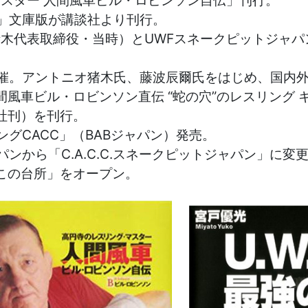
真実」文庫版が講談社より刊行。
ニオ猪木代表取締役・当時）とUWFスネークピットジ
日（水）は閉館します。ご了承ください。
ー開催。アントニオ猪木氏、藤波辰爾氏をはじめ、国内
人間風車ビル・ロビンソン直伝 “蛇の穴”のレスリング
社刊）を刊行。
５戦、ビル・ロビンソン先生の１３回忌、
ングCACC」（BABジャパン）発売。
多数のご来場ありがとうございました。
パンから「C.A.C.C.スネークピットジャパン」に変
んこの台所」をオープン。